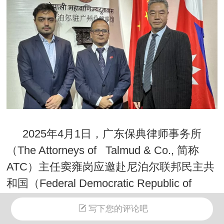
2025
年
4
月
1
日，广东保典律师事务所
（
The Attorneys of Talmud & Co.,
简称
ATC
）
主任窦雍岗应邀赴尼泊尔联邦民主共
和国
（
Federal Democratic Republic of
Nepal
）
驻广州总领事馆会谈，
Bharat
写下您的评论吧
Khanal
总领事、
Saroj Bhattarai
领事参加。